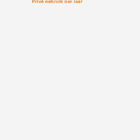
Privé gebruik per jaar
Minder dan 500 km
Meer dan 5
Inkomstenbelasting 2026
Schijf 1: 37,1 %
Schijf 2: 49
Direct contact?
Conta
070 218 99 49
Tijdens kantoor uren
ma t/m vr 09:00 - 18:00 uur