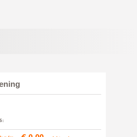
kening
6:
€ 0.00