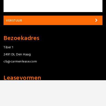
VERSTUUR
Bezoekadres
Tiber 1
2491 DL Den Haag
cb@carmenlease.com
Leasevormen
Private Lease
Full Operational lease
Netto Operational Lease