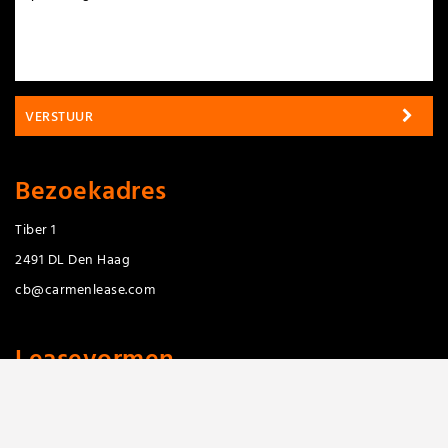
VERSTUUR
Bezoekadres
Tiber 1
2491 DL Den Haag
cb@carmenlease.com
Leasevormen
Private Lease
Full Operational lease