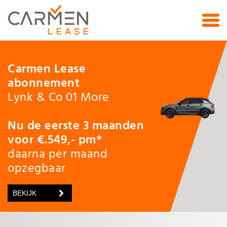
Carmen Lease
abonnement
Lynk & Co 01 More
Nu de eerste 3 maanden
voor €.549,- pm*
daarna per maand
opzegbaar
BEKIJK